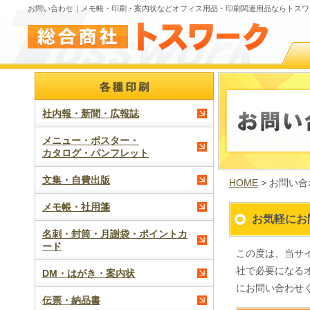
お問い合わせ｜メモ帳・印刷・案内状などオフィス用品・印刷関連用品ならトスワ
社内報・新聞・広報誌
メニュー・ポスター・
カタログ・パンフレット
文集・自費出版
HOME
> お問い合
メモ帳・社用箋
お気軽にお
名刺・封筒・月謝袋・ポイントカ
ード
この度は、当サ
社で必要になる
DM・はがき・案内状
にお問い合わせ
伝票・納品書