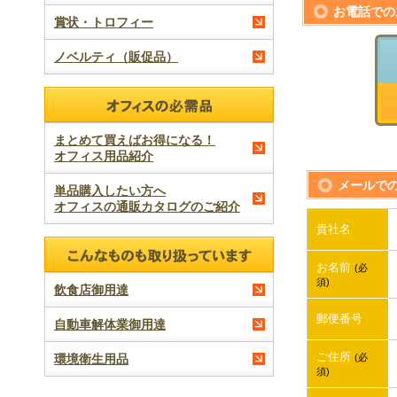
お電話での
賞状・トロフィー
ノベルティ（販促品）
まとめて買えばお得になる！
オフィス用品紹介
メールで
単品購入したい方へ
オフィスの通販カタログのご紹介
貴社名
お名前
(必
須)
飲食店御用達
郵便番号
自動車解体業御用達
ご住所
環境衛生用品
(必
須)