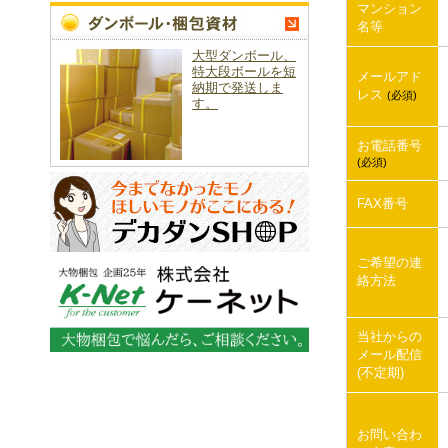
マンション
名等
大型ダンボール、
特大段ボールを短
メールアド
納期で発送しま
レス
(必須)
す。
お電話番号
(必須)
FAX番号
ご希望の連
絡方法
当社からの
メール配信
(不定期)
お問い合わ